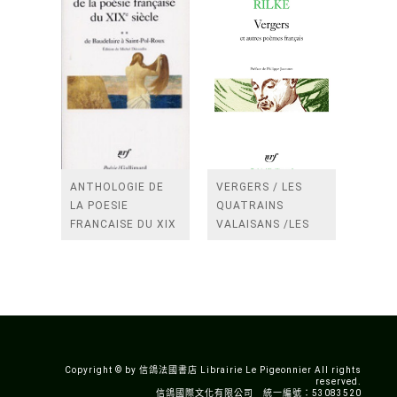
ANTHOLOGIE DE
VERGERS / LES
LA POESIE
QUATRAINS
FRANCAISE DU XIX
VALAISANS /LES
SIECLE (TOME 2-DE
ROSES /LES
BAUDELAIRE A
FENETRES
SAINT-POL-ROUX)
/TENDRES IMPOTS
A LA FRANCE
Copyright © by 信鴿法國書店 Librairie Le Pigeonnier All rights
reserved.
信鴿國際文化有限公司 統一編號：53083520