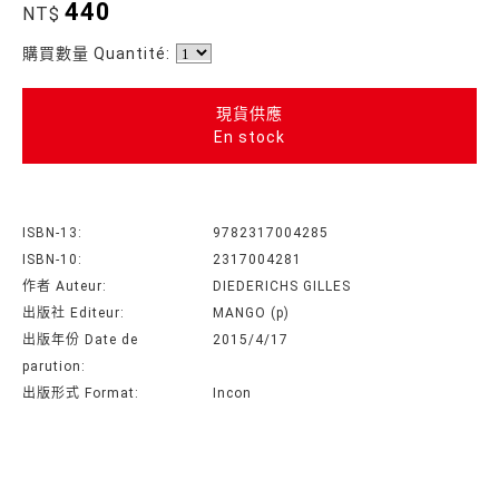
440
NT$
購買數量 Quantité:
現貨供應
En stock
ISBN-13:
9782317004285
ISBN-10:
2317004281
作者 Auteur:
DIEDERICHS GILLES
出版社 Editeur:
MANGO (p)
出版年份 Date de
2015/4/17
parution:
出版形式 Format:
Incon