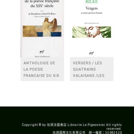
ANTHOLOGIE DE
VERGERS / LES
LA POESIE
QUATRAINS
FRANCAISE DU XIX
VALAISANS /LES
SIECLE (TOME 2-DE
ROSES /LES
BAUDELAIRE A
FENETRES
SAINT-POL-ROUX)
/TENDRES IMPOTS
A LA FRANCE
Copyright © by 信鴿法國書店 Librairie Le Pigeonnier All rights
reserved.
信鴿國際文化有限公司 統一編號：53083520