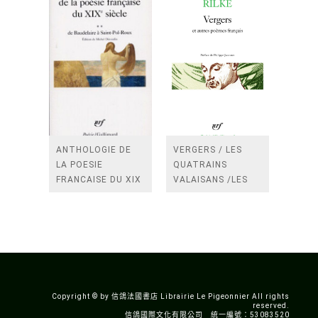
ANTHOLOGIE DE
VERGERS / LES
LA POESIE
QUATRAINS
FRANCAISE DU XIX
VALAISANS /LES
SIECLE (TOME 2-DE
ROSES /LES
BAUDELAIRE A
FENETRES
SAINT-POL-ROUX)
/TENDRES IMPOTS
A LA FRANCE
Copyright © by 信鴿法國書店 Librairie Le Pigeonnier All rights
reserved.
信鴿國際文化有限公司 統一編號：53083520