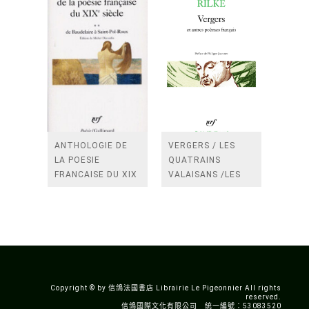
ANTHOLOGIE DE
VERGERS / LES
LA POESIE
QUATRAINS
FRANCAISE DU XIX
VALAISANS /LES
SIECLE (TOME 2-DE
ROSES /LES
BAUDELAIRE A
FENETRES
SAINT-POL-ROUX)
/TENDRES IMPOTS
A LA FRANCE
Copyright © by 信鴿法國書店 Librairie Le Pigeonnier All rights
reserved.
信鴿國際文化有限公司 統一編號：53083520