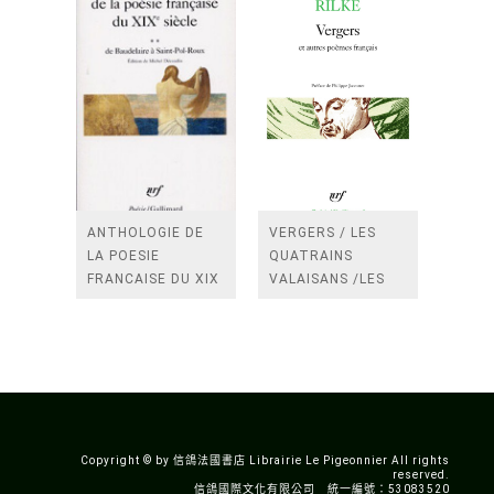
ANTHOLOGIE DE
VERGERS / LES
LA POESIE
QUATRAINS
FRANCAISE DU XIX
VALAISANS /LES
SIECLE (TOME 2-DE
ROSES /LES
BAUDELAIRE A
FENETRES
SAINT-POL-ROUX)
/TENDRES IMPOTS
A LA FRANCE
Copyright © by 信鴿法國書店 Librairie Le Pigeonnier All rights
reserved.
信鴿國際文化有限公司 統一編號：53083520