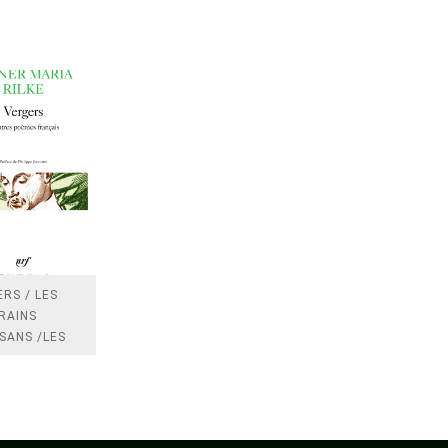
RS / LES
RAINS
SANS /LES
 /LES
TRES
DRES IMPOTS
FRANCE