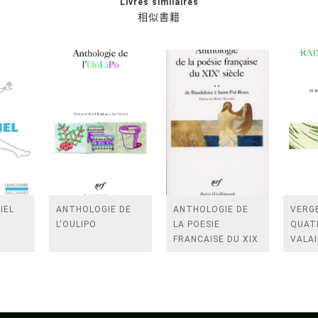
Livres similaires
相似書籍
IEL
ANTHOLOGIE DE
ANTHOLOGIE DE
VERGE
L'OULIPO
LA POESIE
QUAT
FRANCAISE DU XIX
VALAI
SIECLE (TOME 2-DE
ROSES
BAUDELAIRE A
FENE
SAINT-POL-ROUX)
/TEN
A LA 