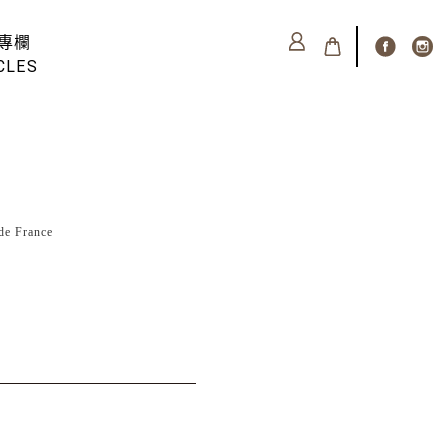
專欄
CLES
e France