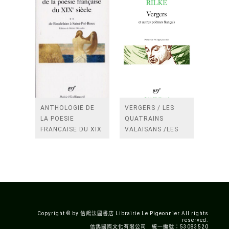
ANTHOLOGIE DE
VERGERS / LES
LA POESIE
QUATRAINS
FRANCAISE DU XIX
VALAISANS /LES
SIECLE (TOME 2-DE
ROSES /LES
BAUDELAIRE A
FENETRES
SAINT-POL-ROUX)
/TENDRES IMPOTS
A LA FRANCE
Copyright © by 信鴿法國書店 Librairie Le Pigeonnier All rights
reserved.
信鴿國際文化有限公司 統一編號：53083520