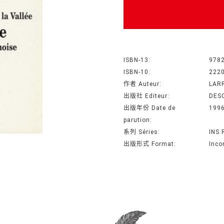
ISBN-13:
978
ISBN-10:
222
作者 Auteur:
LAR
出版社 Editeur:
DESC
出版年份 Date de
199
parution:
系列 Séries:
INS 
出版形式 Format:
Inco