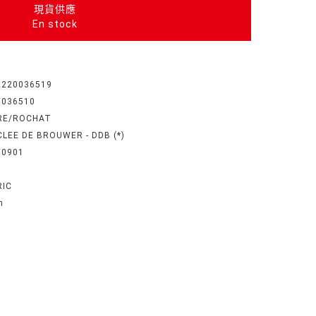
現貨供應
En stock
2220036519
0036510
RE/ROCHAT
LEE DE BROUWER - DDB (*)
60901
RIC
n