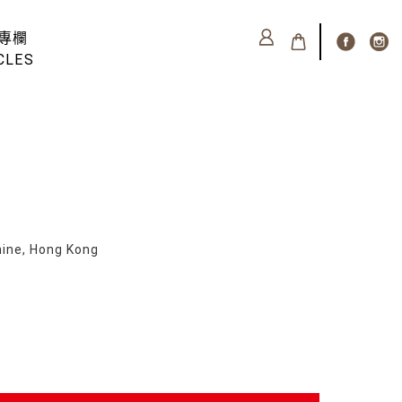
專欄
CLES
e, Hong Kong