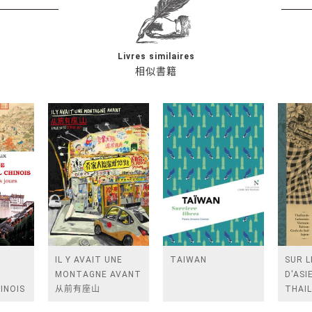
Livres similaires
相似書籍
IL Y AVAIT UNE
TAIWAN
SUR L
MONTAGNE AVANT
D'ASIE
INOIS
从前有座山
THAIL
ECLE A
INDON