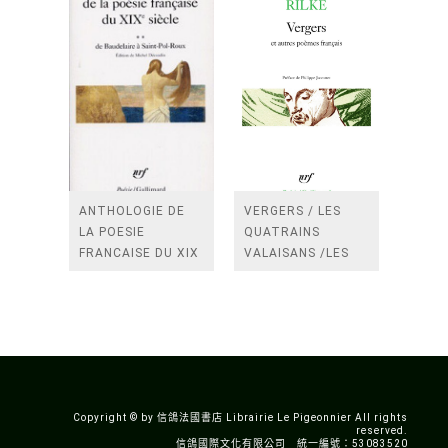
ANTHOLOGIE DE
VERGERS / LES
LA POESIE
QUATRAINS
FRANCAISE DU XIX
VALAISANS /LES
SIECLE (TOME 2-DE
ROSES /LES
BAUDELAIRE A
FENETRES
SAINT-POL-ROUX)
/TENDRES IMPOTS
A LA FRANCE
Copyright © by 信鴿法國書店 Librairie Le Pigeonnier All rights
reserved.
信鴿國際文化有限公司 統一編號：53083520