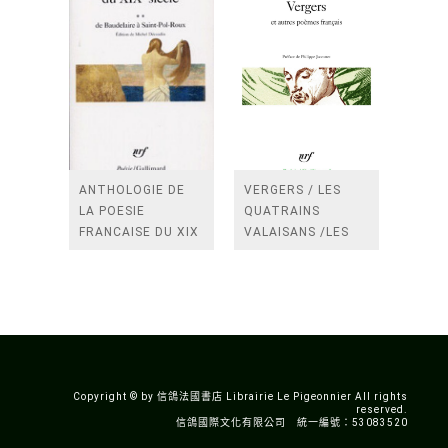
ANTHOLOGIE DE
VERGERS / LES
LA POESIE
QUATRAINS
FRANCAISE DU XIX
VALAISANS /LES
SIECLE (TOME 2-DE
ROSES /LES
BAUDELAIRE A
FENETRES
SAINT-POL-ROUX)
/TENDRES IMPOTS
A LA FRANCE
Copyright © by 信鴿法國書店 Librairie Le Pigeonnier All rights
reserved.
信鴿國際文化有限公司 統一編號：53083520