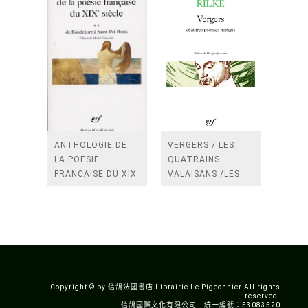
ANTHOLOGIE DE
VERGERS / LES
LA POESIE
QUATRAINS
FRANCAISE DU XIX
VALAISANS /LES
SIECLE (TOME 2-DE
ROSES /LES
BAUDELAIRE A
FENETRES
SAINT-POL-ROUX)
/TENDRES IMPOTS
A LA FRANCE
Copyright © by 信鴿法國書店 Librairie Le Pigeonnier All rights
reserved.
信鴿國際文化有限公司 統一編號：53083520