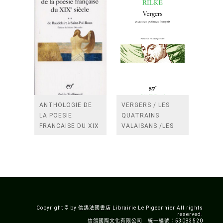
ANTHOLOGIE DE
VERGERS / LES
LA POESIE
QUATRAINS
FRANCAISE DU XIX
VALAISANS /LES
SIECLE (TOME 2-DE
ROSES /LES
BAUDELAIRE A
FENETRES
SAINT-POL-ROUX)
/TENDRES IMPOTS
A LA FRANCE
Copyright © by 信鴿法國書店 Librairie Le Pigeonnier All rights
reserved.
信鴿國際文化有限公司 統一編號：53083520