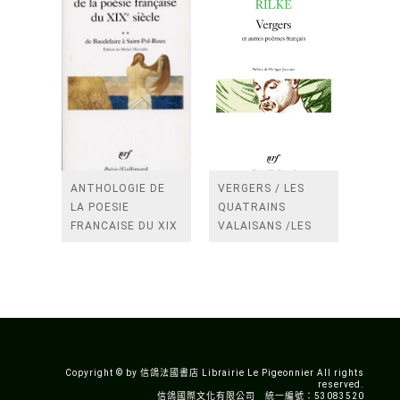
ANTHOLOGIE DE
VERGERS / LES
LA POESIE
QUATRAINS
FRANCAISE DU XIX
VALAISANS /LES
SIECLE (TOME 2-DE
ROSES /LES
BAUDELAIRE A
FENETRES
SAINT-POL-ROUX)
/TENDRES IMPOTS
A LA FRANCE
Copyright © by 信鴿法國書店 Librairie Le Pigeonnier All rights
reserved.
信鴿國際文化有限公司 統一編號：53083520