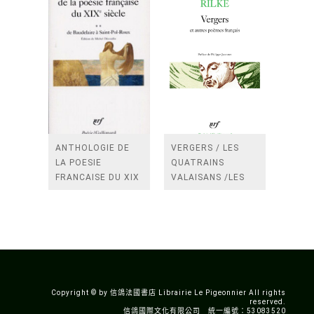
ANTHOLOGIE DE
VERGERS / LES
LA POESIE
QUATRAINS
FRANCAISE DU XIX
VALAISANS /LES
SIECLE (TOME 2-DE
ROSES /LES
BAUDELAIRE A
FENETRES
SAINT-POL-ROUX)
/TENDRES IMPOTS
A LA FRANCE
Copyright © by 信鴿法國書店 Librairie Le Pigeonnier All rights
reserved.
信鴿國際文化有限公司 統一編號：53083520