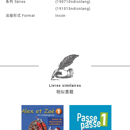
系列 Séries
(190710ndicnlang)
(191015ndicnlang)
出版形式 Format
Incon
Livres similaires
相似書籍