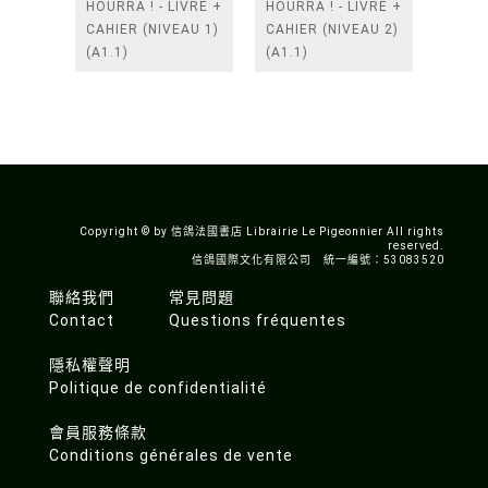
HOURRA ! - LIVRE +
HOURRA ! - LIVRE +
CAHIER (NIVEAU 1)
CAHIER (NIVEAU 2)
(A1.1)
(A1.1)
Copyright © by 信鴿法國書店 Librairie Le Pigeonnier All rights
reserved.
信鴿國際文化有限公司 統一編號：53083520
聯絡我們
常見問題
Contact
Questions fréquentes
隱私權聲明
Politique de confidentialité
會員服務條款
Conditions générales de vente