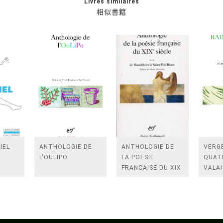
Livres similaires
相似書籍
IEL
ANTHOLOGIE DE
ANTHOLOGIE DE
VERGE
L'OULIPO
LA POESIE
QUAT
FRANCAISE DU XIX
VALAI
SIECLE (TOME 2-DE
ROSES
BAUDELAIRE A
FENE
SAINT-POL-ROUX)
/TEN
A LA 