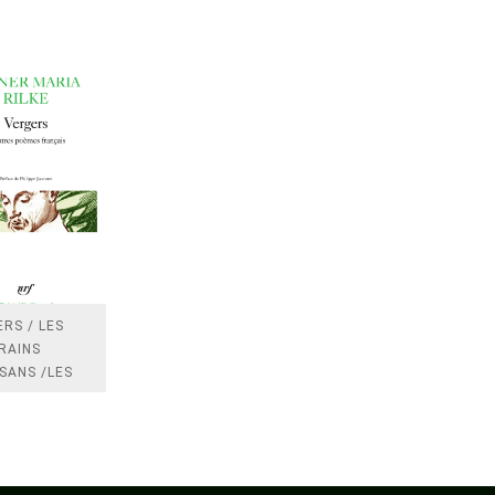
RS / LES
RAINS
SANS /LES
 /LES
TRES
DRES IMPOTS
FRANCE