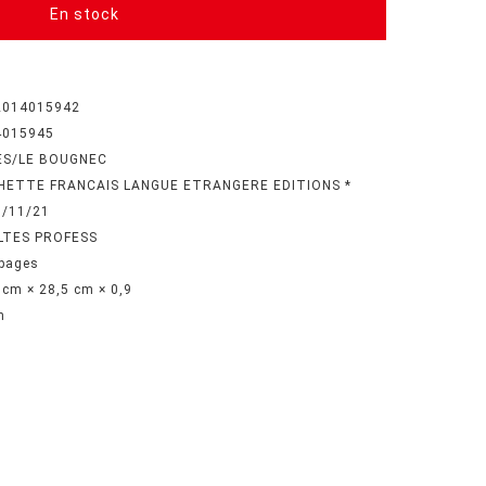
En stock
2014015942
4015945
ES/LE BOUGNEC
HETTE FRANCAIS LANGUE ETRANGERE EDITIONS *
6/11/21
LTES PROFESS
pages
 cm × 28,5 cm × 0,9
n