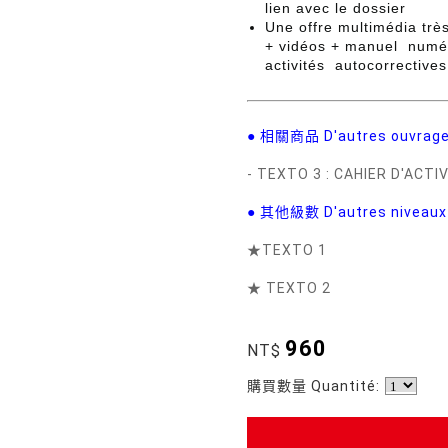
lien avec le dossier
Une offre multimédia très
+ vidéos + manuel numéri
activités autocorrectives
● 相關商品 D'autres ouvrage
- TEXTO 3 : CAHIER D'ACT
● 其他級數 D'autres niveau
★
TEXTO 1
★ TEXTO 2
960
NT$
購買數量 Quantité: