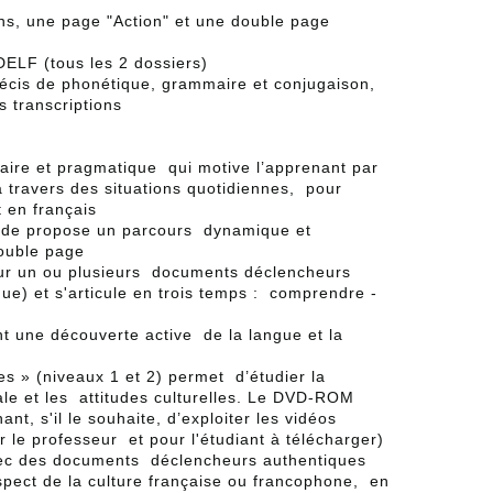
ns, une page "Action" et une double page
DELF (tous les 2 dossiers)
écis de phonétique, grammaire et conjugaison,
s transcriptions
aire et pragmatique qui motive l’apprenant par
à travers des situations quotidiennes, pour
 en français
thode propose un parcours dynamique et
double page
ur un ou plusieurs documents déclencheurs
que) et s'articule en trois temps : comprendre -
nt une découverte active de la langue et la
es » (niveaux 1 et 2) permet d’étudier la
le et les attitudes culturelles. Le DVD-ROM
ant, s'il le souhaite, d’exploiter les vidéos
ur le professeur et pour l'étudiant à télécharger)
ec des documents déclencheurs authentiques
aspect de la culture française ou francophone, en