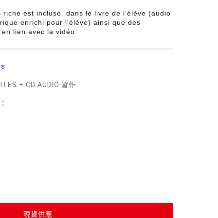
 riche est incluse dans le livre de l’élève (audio
que enrichi pour l'élève) ainsi que des
 en lien avec la vidéo
s :
IVITES + CD AUDIO 習作
x：
現貨供應