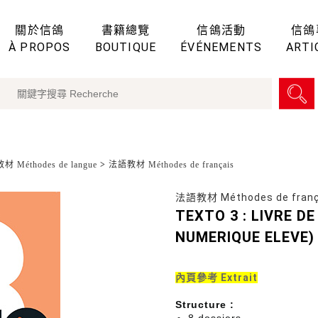
關於信鴿
書籍總覽
信鴿活動
信鴿
À PROPOS
BOUTIQUE
ÉVÉNEMENTS
ARTI
 Méthodes de langue
>
法語教材 Méthodes de français
法語教材 Méthodes de franç
TEXTO 3 : LIVRE D
NUMERIQUE ELEVE
內頁參考 Extrait
Structure :