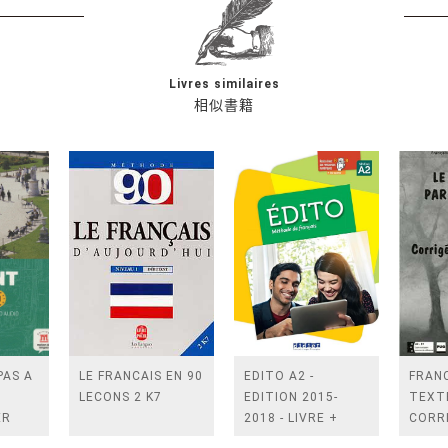
Livres similaires
相似書籍
PAS A
LE FRANCAIS EN 90
EDITO A2 -
FRANC
LECONS 2 K7
EDITION 2015-
TEXTE
ER
2018 - LIVRE +
CORR
+ 2
DIDIERFLE.APP
EXER