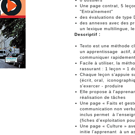
8 dossiers
Une page contrat, 5 leço
"Entraînement"
des évaluations de type 
des annexes avec des pr
un lexique multilingue, le
Descriptif :
Texto est une méthode cl
un apprentissage actif, 
communiquer rapidement
Facile à utiliser, la mé
rassurant : 1 leçon = 1 
Chaque leçon s’appuie s
(écrit, oral, iconographi
s'exercer - produire
Elle propose à l'apprena
réalisation de tâches
Une page « Faits et gest
communication non verba
inclus permet à l’enseign
(fiches d’exploitation po
Une page « Culture » av
initie l’apprenant à un 