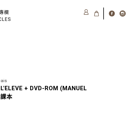
專欄
CLES
ais
E L'ELEVE + DVD-ROM (MANUEL
) 課本