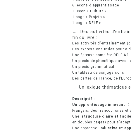
6 leçons d'apprentissage
1 leçon « Culture »
1 page « Projets »
1 page « DELF »
→
Des activités d'entraîn
fin du livre :
Des activités d'entraînement (
Des expressions utiles pour aide
Une épreuve complète DELF A2
Un précis de phonétique avec se
Un précis grammatical
Un tableau de conjugaisons
Des cartes de France, de l’Euro
→
Un lexique thématique et
Descriptif :
Un apprentissage innovant
à t
Français, des francophones et 
Une
structure claire et facile
en doubles pages) pour s'adapt
Une approche
inductive et ap