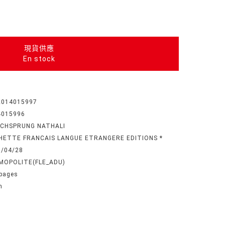
現貨供應
En stock
2014015997
4015996
SCHSPRUNG NATHALI
HETTE FRANCAIS LANGUE ETRANGERE EDITIONS *
7/04/28
MOPOLITE(FLE_ADU)
pages
n