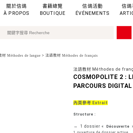
關於信鴿
書籍總覽
信鴿活動
信鴿
À PROPOS
BOUTIQUE
ÉVÉNEMENTS
ARTI
 Méthodes de langue
>
法語教材 Méthodes de français
法語教材 Méthodes de franç
COSMOPOLITE 2 : L
PARCOURS DIGITA
內頁參考 Extrait
Structure :
→
1 dossier «
»
Découverte
1 ouverture de dossier active