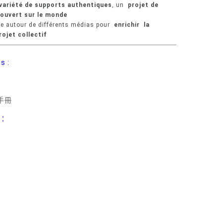
 variété de supports authentiques
, un
projet de
 ouvert sur le monde
ée autour de différents médias pour
enrichir la
rojet collectif
s :
師手冊
x：