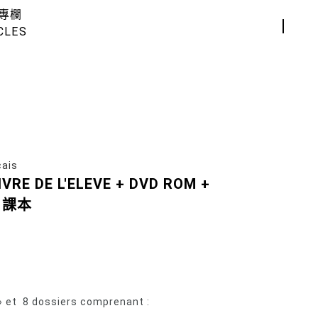
專欄
CLES
ais
IVRE DE L'ELEVE + DVD ROM +
L 課本
 et 8 dossiers comprenant :