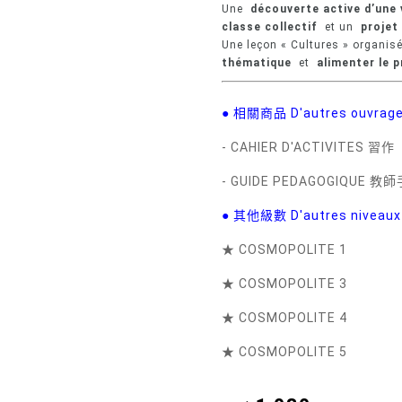
Une
découverte active d’une
classe collectif
et un
projet
Une leçon « Cultures » organis
thématique
et
alimenter le p
● 相關商品 D'autres ouvrage
- CAHIER D'ACTIVITES 習作
- GUIDE PEDAGOGIQUE 教
● 其他級數 D'autres niveau
★ COSMOPOLITE 1
★ COSMOPOLITE 3
★ COSMOPOLITE 4
★ COSMOPOLITE 5