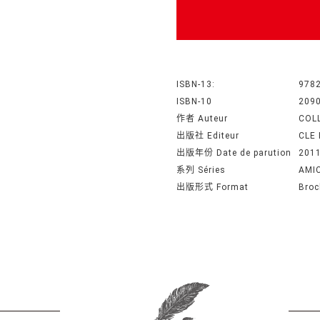
ISBN-13:
978
ISBN-10
209
作者 Auteur
COL
出版社 Editeur
CLE
出版年份 Date de parution
201
系列 Séries
AMIC
出版形式 Format
Broc