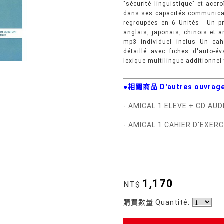
"sécurité linguistique" et accr
dans ses capacités communicativ
regroupées en 6 Unités - Un p
anglais, japonais, chinois et 
mp3 individuel inclus Un cah
détaillé avec fiches d'auto-é
lexique multilingue additionnel
●相關商品 D'autres ouvrage
-
AMICAL 1 ELEVE + CD AU
-
AMICAL 1 CAHIER D'EXER
1,170
NT$
購買數量 Quantité: