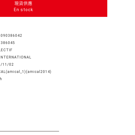
現貨供應
En stock
2090386042
0386045
LECTIF
 INTERNATIONAL
1/11/02
AL(amical_1)(amical2014)
h