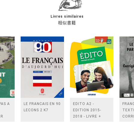
Livres similaires
相似書籍
PAS A
LE FRANCAIS EN 90
EDITO A2 -
FRANC
LECONS 2 K7
EDITION 2015-
TEXTE
ER
2018 - LIVRE +
CORR
+ 2
DIDIERFLE.APP
EXER