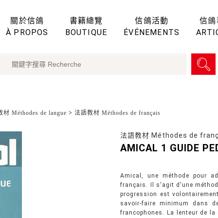
關於信鴿
書籍總覽
信鴿活動
信鴿
À PROPOS
BOUTIQUE
ÉVÉNEMENTS
ARTI
 Méthodes de langue
>
法語教材 Méthodes de français
法語教材 Méthodes de franç
AMICAL 1 GUIDE 
Amical, une méthode pour ad
français. Il s'agit d'une méthod
progression est volontairement 
savoir-faire minimum dans d
francophones. La lenteur de la 