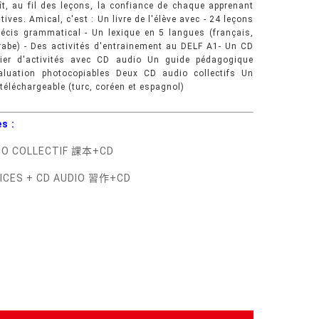
oît, au fil des leçons, la confiance de chaque apprenant
es. Amical, c'est : Un livre de l'élève avec - 24 leçons
récis grammatical - Un lexique en 5 langues (français,
arabe) - Des activités d'entrainement au DELF A1- Un CD
ier d'activités avec CD audio Un guide pédagogique
valuation photocopiables Deux CD audio collectifs Un
 téléchargeable (turc, coréen et espagnol)
s :
DIO COLLECTIF 課本+CD
CICES + CD AUDIO 習作+CD