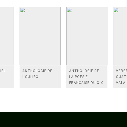
IEL
ANTHOLOGIE DE
ANTHOLOGIE DE
VERGE
L'OULIPO
LA POESIE
QUAT
FRANCAISE DU XIX
VALAI
SIECLE (TOME 2-DE
ROSES
BAUDELAIRE A
FENE
SAINT-POL-ROUX)
/TEN
A LA 