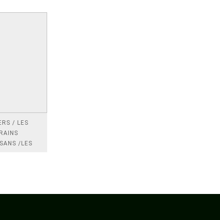
RS / LES
RAINS
SANS /LES
 /LES
TRES
DRES IMPOTS
FRANCE