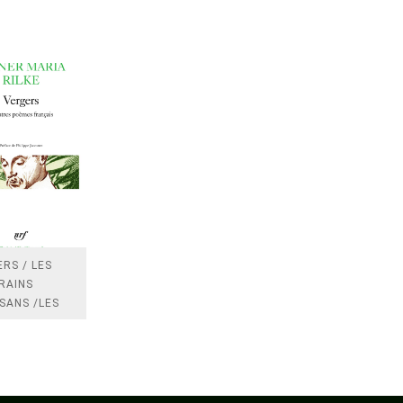
RS / LES
RAINS
SANS /LES
 /LES
TRES
DRES IMPOTS
FRANCE