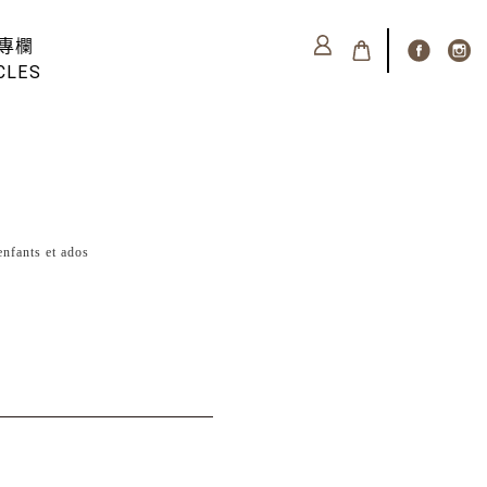
專欄
CLES
ants et ados