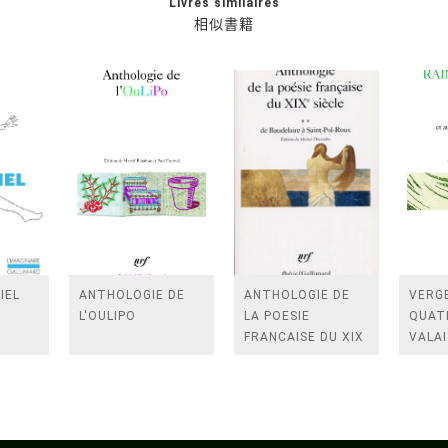
Livres similaires
相似書籍
IEL
ANTHOLOGIE DE
ANTHOLOGIE DE
VERGE
L'OULIPO
LA POESIE
QUAT
FRANCAISE DU XIX
VALAI
SIECLE (TOME 2-DE
ROSES
BAUDELAIRE A
FENE
SAINT-POL-ROUX)
/TEN
A LA 