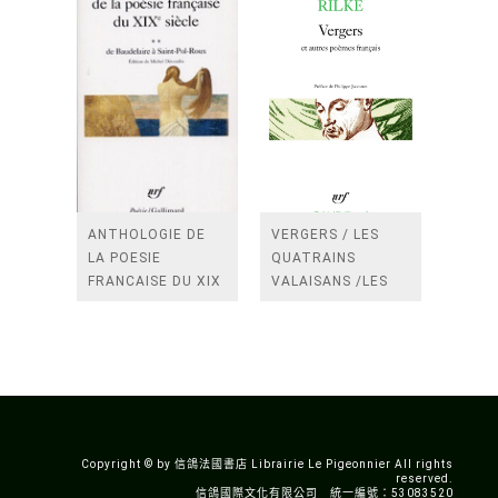
ANTHOLOGIE DE
VERGERS / LES
LA POESIE
QUATRAINS
FRANCAISE DU XIX
VALAISANS /LES
SIECLE (TOME 2-DE
ROSES /LES
BAUDELAIRE A
FENETRES
SAINT-POL-ROUX)
/TENDRES IMPOTS
A LA FRANCE
Copyright © by 信鴿法國書店 Librairie Le Pigeonnier All rights
reserved.
信鴿國際文化有限公司 統一編號：53083520