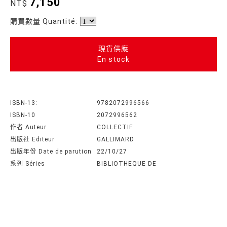
7,150
NT$
購買數量 Quantité:
現貨供應
En stock
ISBN-13:
9782072996566
ISBN-10
2072996562
作者 Auteur
COLLECTIF
出版社 Editeur
GALLIMARD
出版年份 Date de parution
22/10/27
系列 Séries
BIBLIOTHEQUE DE