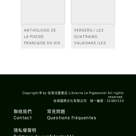
ANTHOLOGIE DE
VERGERS / LES
LA POESIE
QUATRAINS
FRANCAISE DU XIX
VALAISANS /LES
SIECLE (TOME 2-DE
ROSES /LES
BAUDELAIRE A
FENETRES
SAINT-POL-ROUX)
/TENDRES IMPOTS
A LA FRANCE
Copyright © by 信鴿法國書店 Librairie Le Pigeonnier All rights
reserved.
信鴿國際文化有限公司 統一編號：53083520
聯絡我們
常見問題
Contact
Questions fréquentes
隱私權聲明