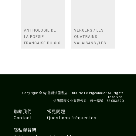
ANTHOLOGIE DE
VERGERS / LES
LA POESIE
QUATRAINS
FRANCAISE DU XIX
VALAISANS /LES
SIECLE (TOME 2-DE
ROSES /LES
BAUDELAIRE A
FENETRES
SAINT-POL-ROUX)
/TENDRES IMPOTS
A LA FRANCE
Copyright © by 信鴿法國書店 Librairie Le Pigeonnier All rights
reserved.
信鴿國際文化有限公司 統一編號：53083520
聯絡我們
常見問題
Contact
Questions fréquentes
隱私權聲明