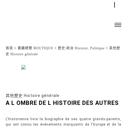
首頁
>
書籍總覽 BOUTIQUE
>
歷史/政治 Histoire, Politique
>
其他歷
史 Histoire générale
其他歷史 Histoire générale
A L OMBRE DE L HISTOIRE DES AUTRES
L'historienne livre la biographie de ses quatre grands-parents,
qui ont connu les événements marquants de l'Europe et de la