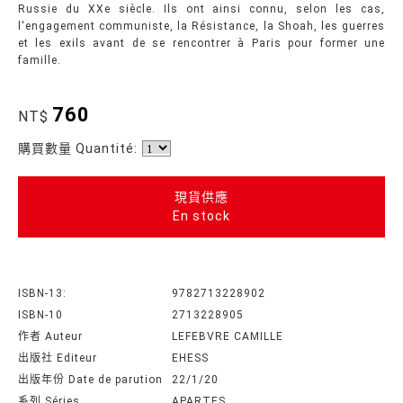
Russie du XXe siècle. Ils ont ainsi connu, selon les cas,
l'engagement communiste, la Résistance, la Shoah, les guerres
et les exils avant de se rencontrer à Paris pour former une
famille.
760
NT$
購買數量 Quantité:
現貨供應
En stock
ISBN-13:
9782713228902
ISBN-10
2713228905
作者 Auteur
LEFEBVRE CAMILLE
出版社 Editeur
EHESS
出版年份 Date de parution
22/1/20
系列 Séries
APARTES