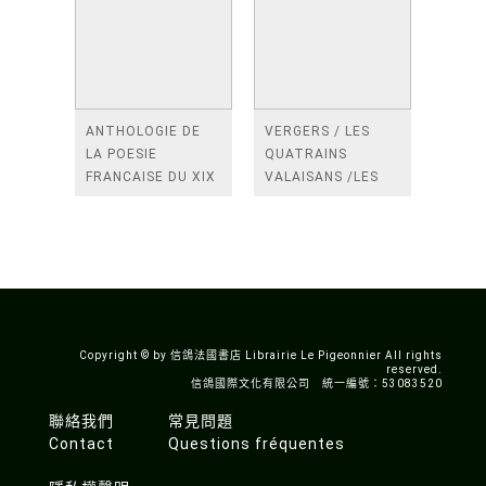
ANTHOLOGIE DE
VERGERS / LES
LA POESIE
QUATRAINS
FRANCAISE DU XIX
VALAISANS /LES
SIECLE (TOME 2-DE
ROSES /LES
BAUDELAIRE A
FENETRES
SAINT-POL-ROUX)
/TENDRES IMPOTS
A LA FRANCE
Copyright © by 信鴿法國書店 Librairie Le Pigeonnier All rights
reserved.
信鴿國際文化有限公司 統一編號：53083520
聯絡我們
常見問題
Contact
Questions fréquentes