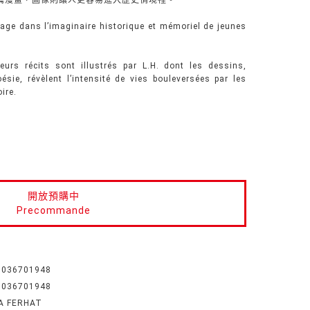
篇漫畫，圖像則讓人更容易進入歷史情境裡。
age dans l’imaginaire historique et mémoriel de jeunes
leurs récits sont illustrés par L.H. dont les dessins,
sie, révèlent l’intensité de vies bouleversées par les
ire.
開放預購中
Precommande
1036701948
1036701948
IA FERHAT