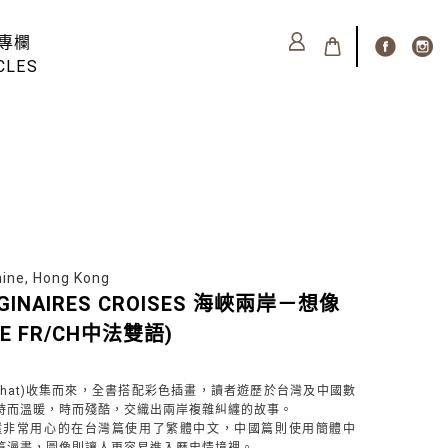
專欄
CLES
e, Hong Kong
MAGINAIRES CROISES 海峽兩岸－想像
UE FR/CH中法雙語)
Ferhat)收集而來，全書搭配彩色插畫，讀者遊歷於台灣及中國數
時而溫暖，時而殘酷，交織出兩岸複雜糾纏的故事。
還非常用心的在台灣篇使用了繁體中文，中國篇則使用簡體中