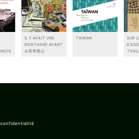
IL Y AVAIT UNE
TAIWAN
SUR L
MONTAGNE AVANT
D'ASIE
INOIS
从前有座山
THAIL
ECLE A
INDON
TAIWA
 confidentialité