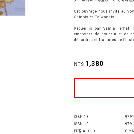
文。每頁以單句呈現，如同閱讀短
Cet ouvrage nous invite au voy
Chinois et Taïwanais.
Recueillis par Samia Ferhat, 
empreints de douceur et de poé
désordres et fractures de l’histo
1,380
NT$
ISBN-13:
979
ISBN-10
979
作者 Auteur
SIM