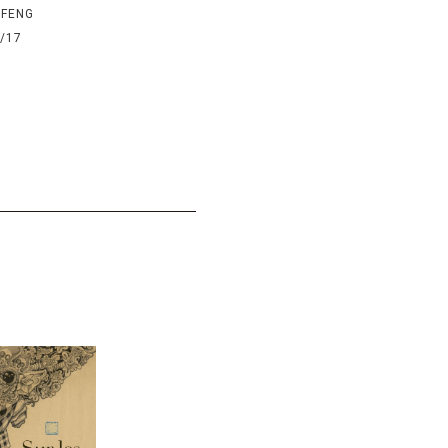
 FENG
/17