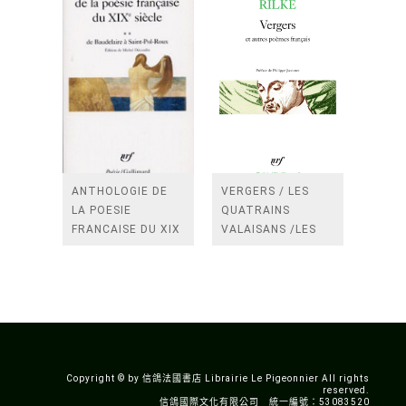
ANTHOLOGIE DE
VERGERS / LES
LA POESIE
QUATRAINS
FRANCAISE DU XIX
VALAISANS /LES
SIECLE (TOME 2-DE
ROSES /LES
BAUDELAIRE A
FENETRES
SAINT-POL-ROUX)
/TENDRES IMPOTS
A LA FRANCE
Copyright © by 信鴿法國書店 Librairie Le Pigeonnier All rights
reserved.
信鴿國際文化有限公司 統一編號：53083520