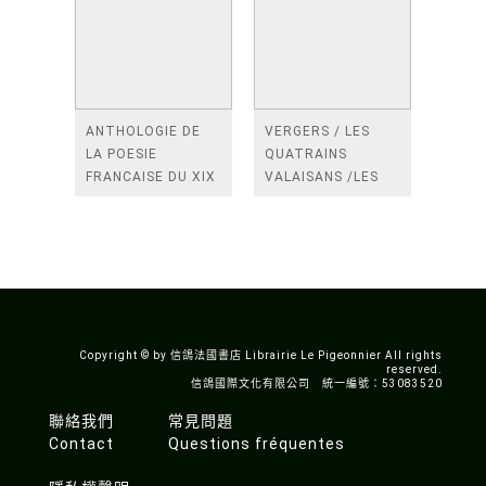
ANTHOLOGIE DE
VERGERS / LES
LA POESIE
QUATRAINS
FRANCAISE DU XIX
VALAISANS /LES
SIECLE (TOME 2-DE
ROSES /LES
BAUDELAIRE A
FENETRES
SAINT-POL-ROUX)
/TENDRES IMPOTS
A LA FRANCE
Copyright © by 信鴿法國書店 Librairie Le Pigeonnier All rights
reserved.
信鴿國際文化有限公司 統一編號：53083520
聯絡我們
常見問題
Contact
Questions fréquentes