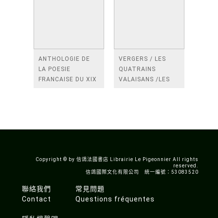
ANTHOLOGIE DE
VERGERS / LES
LA POESIE
QUATRAINS
FRANCAISE DU XIX
VALAISANS /LES
SIECLE (TOME 2-DE
ROSES /LES
BAUDELAIRE A
FENETRES
SAINT-POL-ROUX)
/TENDRES IMPOTS
A LA FRANCE
Copyright © by 信鴿法國書店 Librairie Le Pigeonnier All rights
reserved.
信鴿國際文化有限公司 統一編號：53083520
聯絡我們
常見問題
Contact
Questions fréquentes