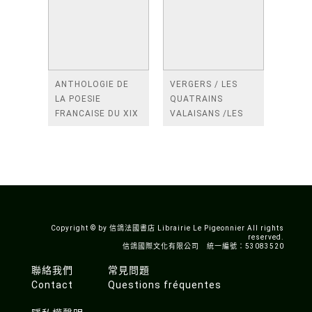
ANTHOLOGIE DE
VERGERS / LES
LA POESIE
QUATRAINS
FRANCAISE DU XIX
VALAISANS /LES
SIECLE (TOME 2-DE
ROSES /LES
BAUDELAIRE A
FENETRES
SAINT-POL-ROUX)
/TENDRES IMPOTS
A LA FRANCE
Copyright © by 信鴿法國書店 Librairie Le Pigeonnier All rights
reserved.
信鴿國際文化有限公司 統一編號：53083520
聯絡我們
常見問題
Contact
Questions fréquentes