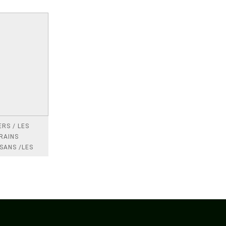
RS / LES
RAINS
SANS /LES
 /LES
TRES
DRES IMPOTS
FRANCE