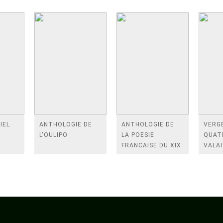
IEL
ANTHOLOGIE DE
ANTHOLOGIE DE
VERGE
L'OULIPO
LA POESIE
QUAT
FRANCAISE DU XIX
VALAI
SIECLE (TOME 2-DE
ROSES
BAUDELAIRE A
FENE
SAINT-POL-ROUX)
/TEN
A LA 