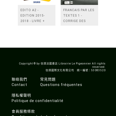
EDITO A2 -
FRANCAIS PAR LES
EDITION 2015-
TEXTES 1 -
2018 - LIVRE +
CORRIGE DES
DIDIERFLE.APP
EXERCICES
Copyright © by 信鴿法國書店 Librairie Le Pigeonnier All rights
reserved.
信鴿國際文化有限公司 統一編號：53083520
聯絡我們
常見問題
Contact
Questions fréquentes
隱私權聲明
Politique de confidentialité
會員服務條款