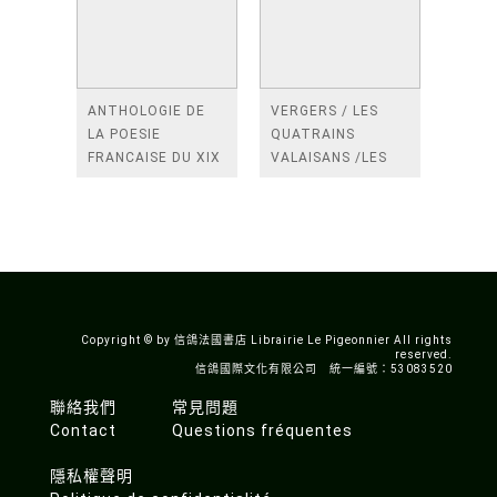
ANTHOLOGIE DE
VERGERS / LES
LA POESIE
QUATRAINS
FRANCAISE DU XIX
VALAISANS /LES
SIECLE (TOME 2-DE
ROSES /LES
BAUDELAIRE A
FENETRES
SAINT-POL-ROUX)
/TENDRES IMPOTS
A LA FRANCE
Copyright © by 信鴿法國書店 Librairie Le Pigeonnier All rights
reserved.
信鴿國際文化有限公司 統一編號：53083520
聯絡我們
常見問題
Contact
Questions fréquentes
隱私權聲明