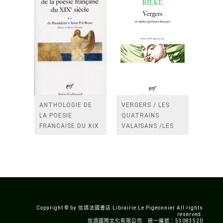
ANTHOLOGIE DE
VERGERS / LES
LA POESIE
QUATRAINS
FRANCAISE DU XIX
VALAISANS /LES
SIECLE (TOME 2-DE
ROSES /LES
BAUDELAIRE A
FENETRES
SAINT-POL-ROUX)
/TENDRES IMPOTS
A LA FRANCE
Copyright © by 信鴿法國書店 Librairie Le Pigeonnier All rights
reserved.
信鴿國際文化有限公司 統一編號：53083520