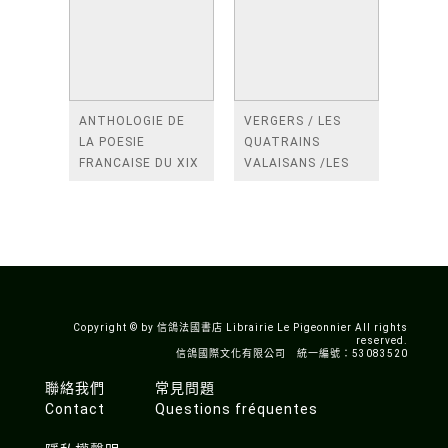
ANTHOLOGIE DE
VERGERS / LES
LA POESIE
QUATRAINS
FRANCAISE DU XIX
VALAISANS /LES
SIECLE (TOME 2-DE
ROSES /LES
BAUDELAIRE A
FENETRES
SAINT-POL-ROUX)
/TENDRES IMPOTS
A LA FRANCE
Copyright © by 信鴿法國書店 Librairie Le Pigeonnier All rights
reserved.
信鴿國際文化有限公司 統一編號：53083520
聯絡我們
常見問題
Contact
Questions fréquentes