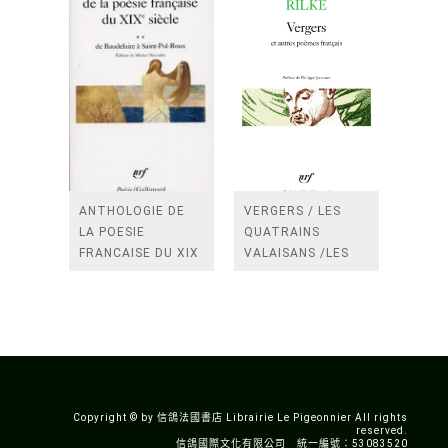
ANTHOLOGIE DE
VERGERS / LES
LA POESIE
QUATRAINS
FRANCAISE DU XIX
VALAISANS /LES
SIECLE (TOME 2-DE
ROSES /LES
BAUDELAIRE A
FENETRES
SAINT-POL-ROUX)
/TENDRES IMPOTS
A LA FRANCE
Copyright © by 信鴿法國書店 Librairie Le Pigeonnier All rights
reserved.
信鴿國際文化有限公司 統一編號：53083520