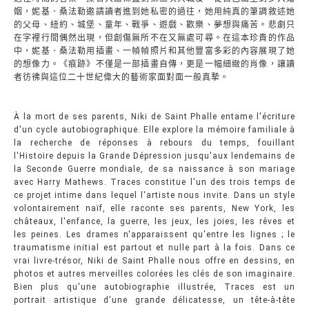
姻，妮基．桑法勒邀請讀者進到她私密的過往，她用純真的筆調敘述她
的父母、紐約、城堡、童年、戰爭、遊戲、歡樂、夢想與痛苦。悲劇只
在字裡行間偶然出現，但創傷無所不在又無處可尋。在這本珍貴的作品
中，妮基．桑法勒用插畫、一幀幀照片和其他豐富多彩的內容展現了她
的想像力。《痕跡》不僅是一部插畫自傳，更是一幅細緻的肖像，讓讀
者彷彿與這位二十世紀偉大的藝術家面對面一般真摯。
À la mort de ses parents, Niki de Saint Phalle entame l'écriture
d'un cycle autobiographique. Elle explore la mémoire familiale à
la recherche de réponses à rebours du temps, fouillant
l'Histoire depuis la Grande Dépression jusqu'aux lendemains de
la Seconde Guerre mondiale, de sa naissance à son mariage
avec Harry Mathews. Traces constitue l'un des trois temps de
ce projet intime dans lequel l'artiste nous invite. Dans un style
volontairement naïf, elle raconte ses parents, New York, les
châteaux, l'enfance, la guerre, les jeux, les joies, les rêves et
les peines. Les drames n'apparaissent qu'entre les lignes ; le
traumatisme initial est partout et nulle part à la fois. Dans ce
vrai livre-trésor, Niki de Saint Phalle nous offre en dessins, en
photos et autres merveilles colorées les clés de son imaginaire.
Bien plus qu'une autobiographie illustrée, Traces est un
portrait artistique d'une grande délicatesse, un tête-à-tête