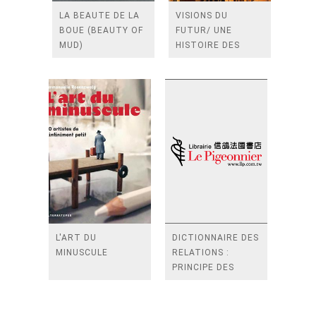
LA BEAUTE DE LA
VISIONS DU
BOUE (BEAUTY OF
FUTUR/ UNE
MUD)
HISTOIRE DES
PEURS ET DES
ESPOIRS DE
L'HUMANITE
L'ART DU
DICTIONNAIRE DES
MINUSCULE
RELATIONS :
PRINCIPE DES
RELATIONS 關係字
典 : 關係原理
DICTIONARY OF