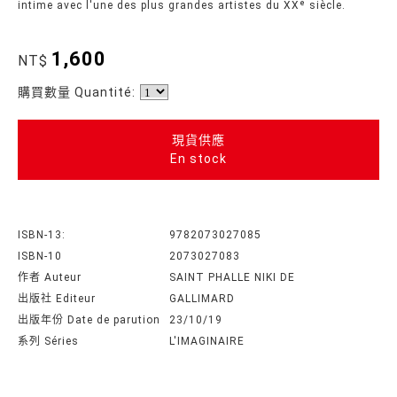
intime avec l'une des plus grandes artistes du XXᵉ siècle.
1,600
NT$
購買數量 Quantité:
現貨供應
En stock
ISBN-13:
9782073027085
ISBN-10
2073027083
作者 Auteur
SAINT PHALLE NIKI DE
出版社 Editeur
GALLIMARD
出版年份 Date de parution
23/10/19
系列 Séries
L'IMAGINAIRE