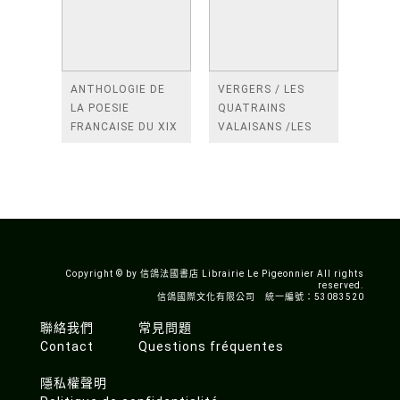
ANTHOLOGIE DE
VERGERS / LES
LA POESIE
QUATRAINS
FRANCAISE DU XIX
VALAISANS /LES
SIECLE (TOME 2-DE
ROSES /LES
BAUDELAIRE A
FENETRES
SAINT-POL-ROUX)
/TENDRES IMPOTS
A LA FRANCE
Copyright © by 信鴿法國書店 Librairie Le Pigeonnier All rights
reserved.
信鴿國際文化有限公司 統一編號：53083520
聯絡我們
常見問題
Contact
Questions fréquentes
隱私權聲明