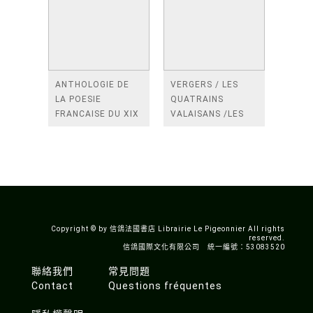
ANTHOLOGIE DE
VERGERS / LES
LA POESIE
QUATRAINS
FRANCAISE DU XIX
VALAISANS /LES
SIECLE (TOME 2-DE
ROSES /LES
BAUDELAIRE A
FENETRES
SAINT-POL-ROUX)
/TENDRES IMPOTS
A LA FRANCE
Copyright © by 信鴿法國書店 Librairie Le Pigeonnier All rights
reserved.
信鴿國際文化有限公司 統一編號：53083520
聯絡我們
常見問題
Contact
Questions fréquentes