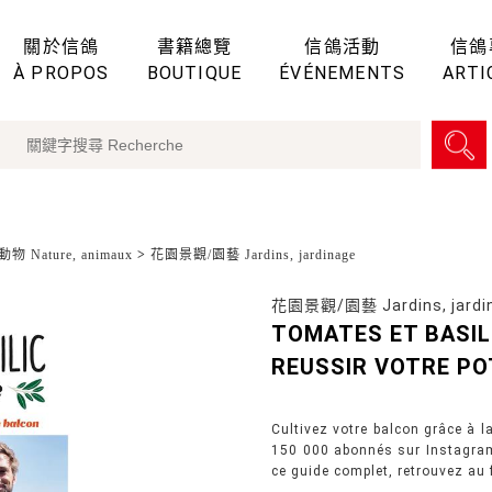
關於信鴿
書籍總覽
信鴿活動
信鴿
À PROPOS
BOUTIQUE
ÉVÉNEMENTS
ARTI
物 Nature, animaux
>
花園景觀/園藝 Jardins, jardinage
花園景觀/園藝 Jardins, jardi
TOMATES ET BASIL
REUSSIR VOTRE PO
Cultivez votre balcon grâce à l
150 000 abonnés sur Instagram
ce guide complet, retrouvez au 