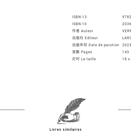
ISBN-13:
978
ISBN-10
203
作者 Auteur
VER
出版社 Editeur
LAR
出版年份 Date de parution
202
頁數 Pages
143
尺吋 La taille
18 x
Livres similaires