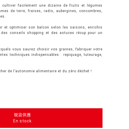
 cultiver facilement une dizaine de fruits et légumes
mes de terre, fraises, radis, aubergines, concombres,
res.
er et optimiser son balcon selon les saisons, enrichis
vec des conseils shopping et des astuces récup pour un
xquels vous saurez choisir vos graines, fabriquer votre
entes techniques indispensables : repiquage, tuteurage,
cher de l’autonomie alimentaire et du zéro déchet !
現貨供應
En stock