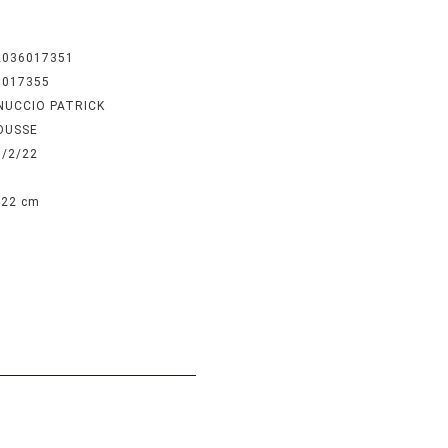
2036017351
6017355
NUCCIO PATRICK
OUSSE
3/2/22
 22 cm