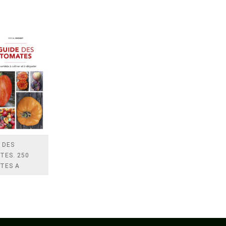
 DES
TES. 250
TES A
VER ET
STER