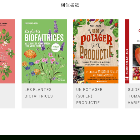
相似書籍
LES PLANTES
UN POTAGER
GUIDE
BIOFAITRICES
(SUPER)
TOMA
PRODUCTIF -
VARIE
COMMENT ETRE
CULTI
EFFICACE AU
DEGU
POTAGER EN
S'INSPIRANT DES
MARAICHERS