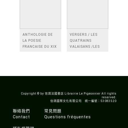
ANTHOLOGIE DE
VERGERS / LES
LA POESIE
QUATRAINS
FRANCAISE DU XIX
VALAISANS /LES
SIECLE (TOME 2-DE
ROSES /LES
BAUDELAIRE A
FENETRES
SAINT-POL-ROUX)
/TENDRES IMPOTS
A LA FRANCE
Copyright © by 信鴿法國書店 Librairie Le Pigeonnier All rights
reserved.
信鴿國際文化有限公司 統一編號：53083520
聯絡我們
常見問題
Contact
Questions fréquentes