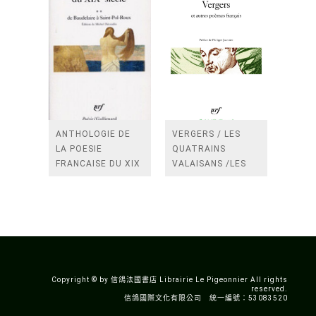
ANTHOLOGIE DE
VERGERS / LES
LA POESIE
QUATRAINS
FRANCAISE DU XIX
VALAISANS /LES
SIECLE (TOME 2-DE
ROSES /LES
BAUDELAIRE A
FENETRES
SAINT-POL-ROUX)
/TENDRES IMPOTS
A LA FRANCE
Copyright © by 信鴿法國書店 Librairie Le Pigeonnier All rights
reserved.
信鴿國際文化有限公司 統一編號：53083520