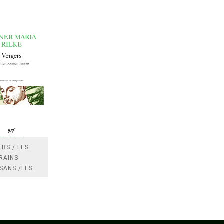
RS / LES
RAINS
SANS /LES
 /LES
TRES
DRES IMPOTS
FRANCE