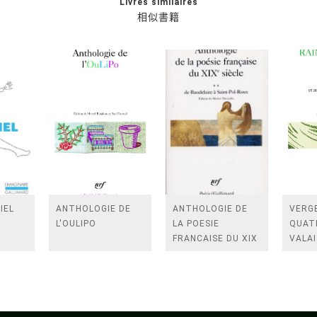
Livres similaires
相似書籍
IEL
ANTHOLOGIE DE
ANTHOLOGIE DE
VERGE
L'OULIPO
LA POESIE
QUAT
FRANCAISE DU XIX
VALAI
SIECLE (TOME 2-DE
ROSES
BAUDELAIRE A
FENE
SAINT-POL-ROUX)
/TEN
A LA 