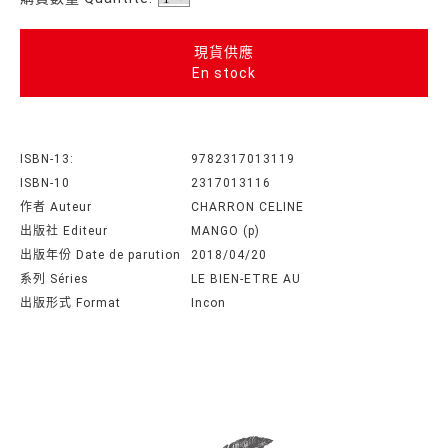
現貨供應
En stock
ISBN-13:
9782317013119
ISBN-10
2317013116
作者 Auteur
CHARRON CELINE
出版社 Editeur
MANGO (p)
出版年份 Date de parution
2018/04/20
系列 Séries
LE BIEN-ETRE AU
出版形式 Format
Incon