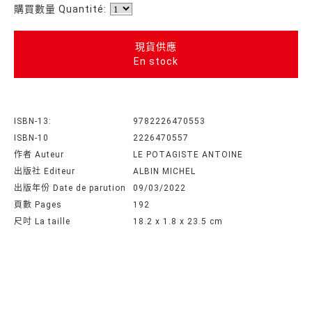
購買數量 Quantité:
現貨供應
En stock
ISBN-13:
9782226470553
ISBN-10
2226470557
作者 Auteur
LE POTAGISTE ANTOINE
出版社 Editeur
ALBIN MICHEL
出版年份 Date de parution
09/03/2022
頁數 Pages
192
尺吋 La taille
18.2 x 1.8 x 23.5 cm