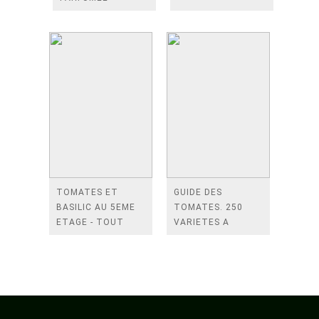
TOMATES ET
GUIDE DES
BASILIC AU 5EME
TOMATES. 250
ETAGE - TOUT
VARIETES A
POUR REUSSIR
CULTIVER ET
VOTRE POTAGER
DEGUSTER
DE BALCON