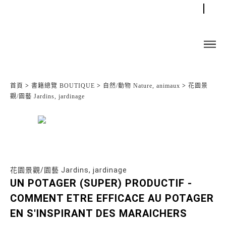
首頁
>
書籍總覽 BOUTIQUE
>
自然/動物 Nature, animaux
>
花園景
觀/園藝 Jardins, jardinage
花園景觀/園藝 Jardins, jardinage
UN POTAGER (SUPER) PRODUCTIF -
COMMENT ETRE EFFICACE AU POTAGER
EN S'INSPIRANT DES MARAICHERS