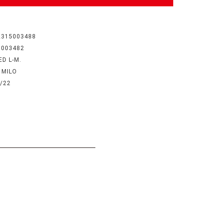
2315003488
5003482
D L-M.
 MILO
/22