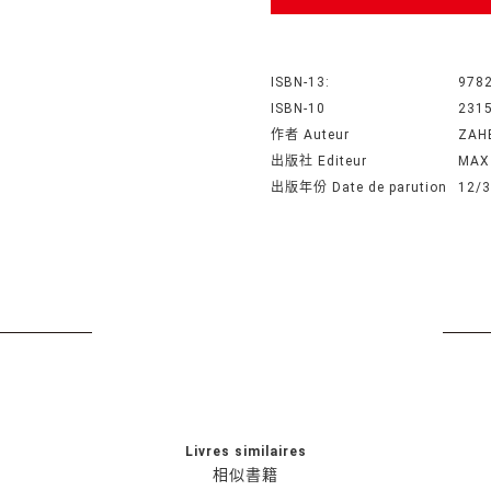
ISBN-13:
978
ISBN-10
231
作者 Auteur
ZAHE
出版社 Editeur
MAX
出版年份 Date de parution
12/3
Livres similaires
相似書籍