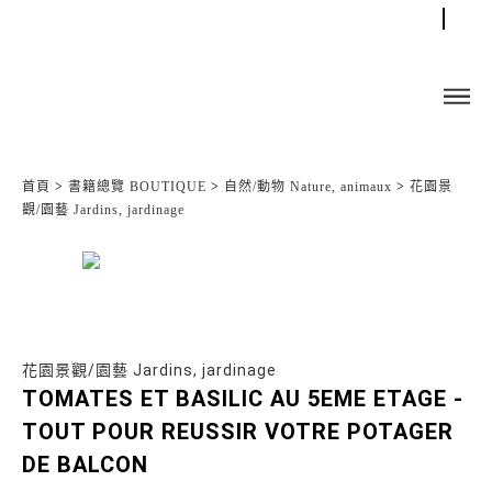
首頁
>
書籍總覽 BOUTIQUE
>
自然/動物 Nature, animaux
>
花園景
觀/園藝 Jardins, jardinage
花園景觀/園藝 Jardins, jardinage
TOMATES ET BASILIC AU 5EME ETAGE -
TOUT POUR REUSSIR VOTRE POTAGER
DE BALCON