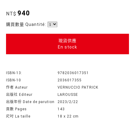
940
NT$
購買數量 Quantité:
現貨供應
En stock
ISBN-13:
9782036017351
ISBN-10
2036017355
作者 Auteur
VERNUCCIO PATRICK
出版社 Editeur
LAROUSSE
出版年份 Date de parution
2023/2/22
頁數 Pages
143
尺吋 La taille
18 x 22 cm